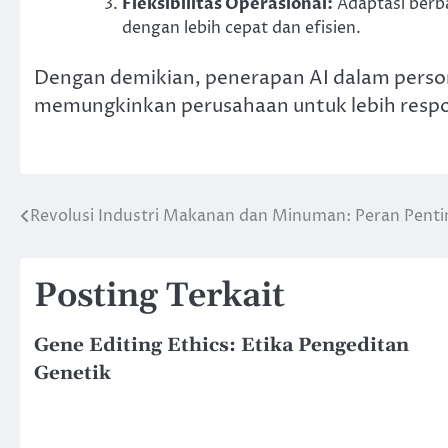
Fleksibilitas Operasional:
Adaptasi berb
dengan lebih cepat dan efisien.
Dengan demikian, penerapan AI dalam persona
memungkinkan perusahaan untuk lebih respo
Revolusi Industri Makanan dan Minuman: Peran Penti
Navigasi
pos
Posting Terkait
Gene Editing Ethics: Etika Pengeditan
Genetik