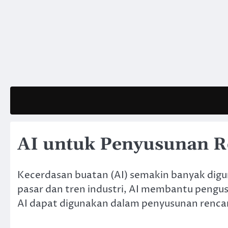
Skip
to
content
AI untuk Penyusunan R
Kecerdasan buatan (AI) semakin banyak digu
pasar dan tren industri, AI membantu pengu
AI dapat digunakan dalam penyusunan rencana