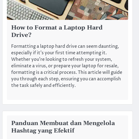
How to Format a Laptop Hard
Drive?
Formatting a laptop hard drive can seem daunting,
especially if it’s your first time attempting it.
Whether you’re looking to refresh your system,
eliminate a virus, or prepare your laptop for resale,
formatting is a critical process. This article will guide
you through each step, ensuring you can accomplish
the task safely and efficiently.
Panduan Membuat dan Mengelola
Hashtag yang Efektif