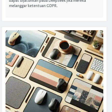
dapat dijatuhkan pada DeepSeek jika mereka
melanggar ketentuan GDPR.