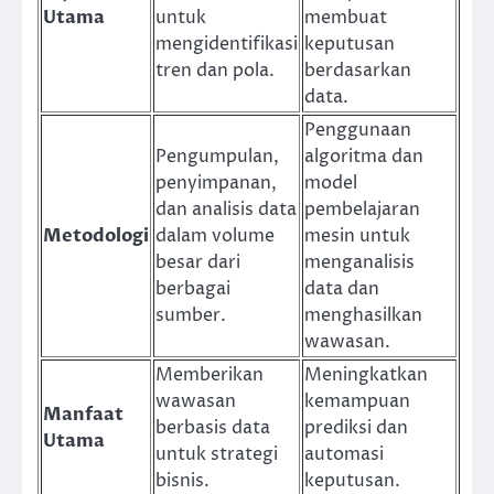
Utama
untuk
membuat
mengidentifikasi
keputusan
tren dan pola.
berdasarkan
data.
Penggunaan
Pengumpulan,
algoritma dan
penyimpanan,
model
dan analisis data
pembelajaran
Metodologi
dalam volume
mesin untuk
besar dari
menganalisis
berbagai
data dan
sumber.
menghasilkan
wawasan.
Memberikan
Meningkatkan
wawasan
kemampuan
Manfaat
berbasis data
prediksi dan
Utama
untuk strategi
automasi
bisnis.
keputusan.