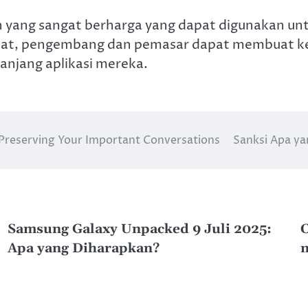
n yang sangat berharga yang dapat digunakan unt
at, pengembang dan pemasar dapat membuat kepu
anjang aplikasi mereka.
Preserving Your Important Conversations
Sanksi Apa ya
l
Samsung Galaxy Unpacked 9 Juli 2025:
C
Apa yang Diharapkan?
m