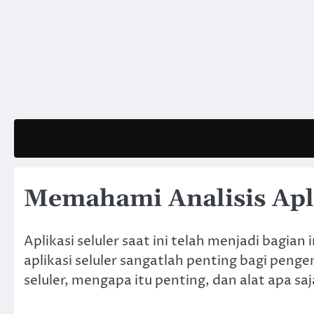
Skip
to
content
Memahami Analisis Apli
Aplikasi seluler saat ini telah menjadi bagia
aplikasi seluler sangatlah penting bagi penge
seluler, mengapa itu penting, dan alat apa s