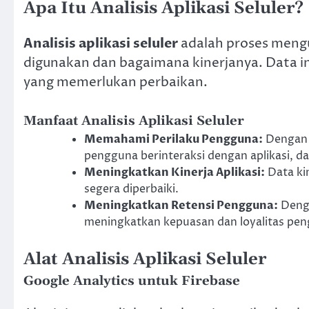
Apa Itu Analisis Aplikasi Seluler?
Analisis aplikasi seluler
adalah proses meng
digunakan dan bagaimana kinerjanya. Data in
yang memerlukan perbaikan.
Manfaat Analisis Aplikasi Seluler
Memahami Perilaku Pengguna:
Dengan a
pengguna berinteraksi dengan aplikasi, 
Meningkatkan Kinerja Aplikasi:
Data kin
segera diperbaiki.
Meningkatkan Retensi Pengguna:
Denga
meningkatkan kepuasan dan loyalitas pe
Alat Analisis Aplikasi Seluler
Google Analytics untuk Firebase