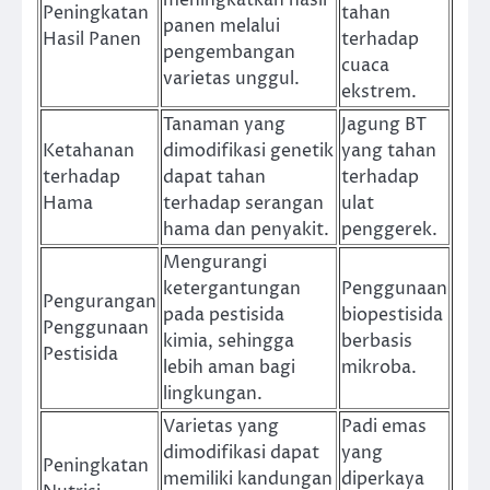
meningkatkan hasil
Peningkatan
tahan
panen melalui
Hasil Panen
terhadap
pengembangan
cuaca
varietas unggul.
ekstrem.
Tanaman yang
Jagung BT
Ketahanan
dimodifikasi genetik
yang tahan
terhadap
dapat tahan
terhadap
Hama
terhadap serangan
ulat
hama dan penyakit.
penggerek.
Mengurangi
ketergantungan
Penggunaan
Pengurangan
pada pestisida
biopestisida
Penggunaan
kimia, sehingga
berbasis
Pestisida
lebih aman bagi
mikroba.
lingkungan.
Varietas yang
Padi emas
dimodifikasi dapat
yang
Peningkatan
memiliki kandungan
diperkaya