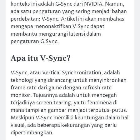
konteks ini adalah G‑Sync dari NVIDIA. Namun,
ada satu pengaturan yang sering menjadi bahan
perdebatan: V‑Sync. Artikel ini akan membahas
mengapa menonaktifkan V‑Sync dapat
membantu mengurangi latensi dalam
pengaturan G‑Sync.
Apa itu V‑Sync?
V‑Sync, atau Vertical Synchronization, adalah
teknologi yang dirancang untuk menyinkronkan
frame rate dari game dengan refresh rate
monitor. Tujuannya adalah untuk mencegah
terjadinya screen tearing, yaitu fenomena di
mana tampilan gambar menjadi terputus-putus.
Meskipun V‑Sync memiliki keuntungan dalam hal
visual, ada beberapa kekurangan yang perlu
dipertimbangkan.