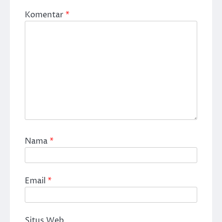
Komentar
*
Nama
*
Email
*
Situs Web