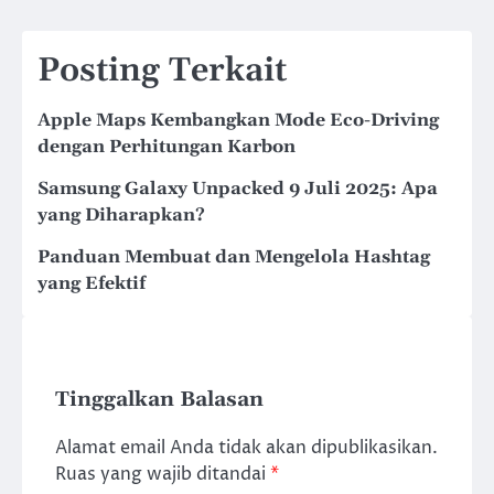
Posting Terkait
Apple Maps Kembangkan Mode Eco-Driving
dengan Perhitungan Karbon
Samsung Galaxy Unpacked 9 Juli 2025: Apa
yang Diharapkan?
Panduan Membuat dan Mengelola Hashtag
yang Efektif
Tinggalkan Balasan
Alamat email Anda tidak akan dipublikasikan.
Ruas yang wajib ditandai
*