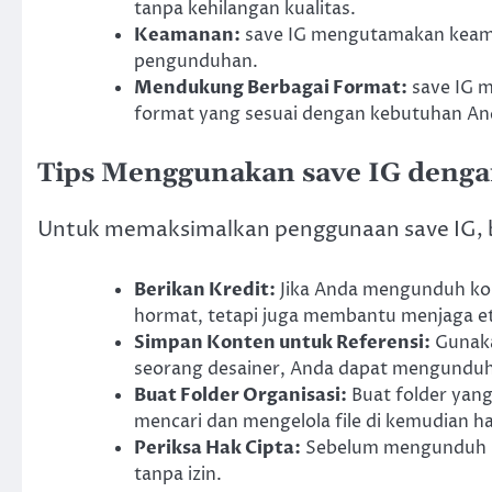
tanpa kehilangan kualitas.
Keamanan:
save IG mengutamakan keaman
pengunduhan.
Mendukung Berbagai Format:
save IG m
format yang sesuai dengan kebutuhan An
Tips Menggunakan save IG dengan
Untuk memaksimalkan penggunaan save IG, b
Berikan Kredit:
Jika Anda mengunduh kont
hormat, tetapi juga membantu menjaga eti
Simpan Konten untuk Referensi:
Gunaka
seorang desainer, Anda dapat mengunduh 
Buat Folder Organisasi:
Buat folder yan
mencari dan mengelola file di kemudian ha
Periksa Hak Cipta:
Sebelum mengunduh ko
tanpa izin.