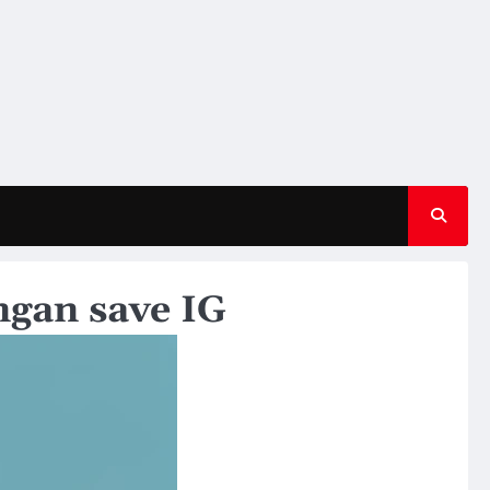
gan save IG