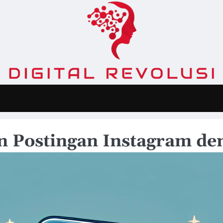
Postingan Instagram den