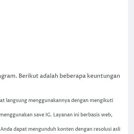
gram. Berikut adalah beberapa keuntungan
pat langsung menggunakannya dengan mengikuti
menggunakan save IG. Layanan ini berbasis web,
 Anda dapat mengunduh konten dengan resolusi asli