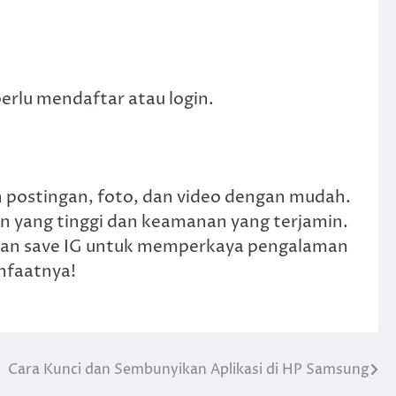
erlu mendaftar atau login.
 postingan, foto, dan video dengan mudah.
an yang tinggi dan keamanan yang terjamin.
aan save IG untuk memperkaya pengalaman
anfaatnya!
Cara Kunci dan Sembunyikan Aplikasi di HP Samsung